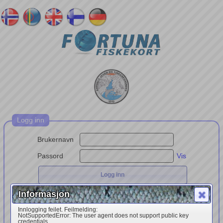
Logg inn
Brukernavn
Passord
Vis
Glemt brukernavn/passord
Informasjon
- eller -
Innlogging feilet. Feilmelding:
NotSupportedError: The user agent does not support public key
credentials.