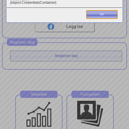
[object CredentialsContainer]
 Sign in with Apple
OK
Logg inn
Registrer deg
Registrer deg
Statistikk
Fotogalleri